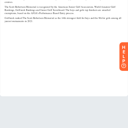
H
E
L
P